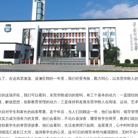
去了。在这风雷激荡、波澜壮阔的一年里，我们经受考验，戮力同心，以东莞华附人
行的这场开拓，我们可以看到，东莞华附成功的密码，有三个基本的动力：一是团结
规，解放思想，创新教育管理的动力；三是保持和发展东莞华附人在阅读、运动、艺
来自对学生和家长的由衷尊重。若干年后，当人们回顾这一年，他们会看到，领导管
软实力成为强有力的支撑。他们会看到，不论白昼深夜，哪里有学生啼哭，教师们就
轻拍着学生的脊背讲故事。他们会看到，生活老师挥汗如雨、追星逐月，心中时时牵
涓细流汇成长江大河，滋润着学生的心灵。这365日的艰苦卓绝与顽强团结，无时不在