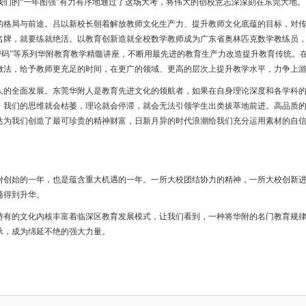
我们的“一年图强”有力有序地通过了这场大考，将伟大的创校意志深深刻在东莞大地。
的格局与前途。吕以新校长朝着解放教师文化生产力、提升教师文化底蕴的目标，对
名牌，就要练就绝活。以教育创新造就全校数学教师成为广东省奥林匹克数学教练员
长密码”等系列华附教育教学精髓讲座，不断用最先进的教育生产力改造提升教育传统。
做法，给予教师更充足的时间，在更广的领域、更高的层次上提升教学水平，力争上
人的全面发展。东莞华附人是教育先进文化的领航者，如果在自身理论深度和各学科
，我们的思维就会枯萎，理论就会停滞，就会无法引领学生出类拔萃地前进。高品质
达为我们创造了最可珍贵的精神财富，日新月异的时代浪潮给我们充分运用素材的自
。
附创始的一年，也是蕴含重大机遇的一年。一所大校团结协力的精神，一所大校创新
髓得到升华。
特有的文化内核丰富着临深区教育发展模式，让我们看到，一种将华附的名门教育规
承，成为绵延不绝的强大力量。