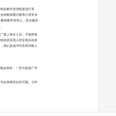
传统的教学管理制度进行革
，全校教师通过教育心理专业
在教师教学管理上，坚决摒弃
游。
的广度上落在人后，不能把各
的阅读是实现人的全面自由发
信，我们必须书写东莞华附人
进取的风尚，一所大校宽广开
律与自身相结合的可能。少年