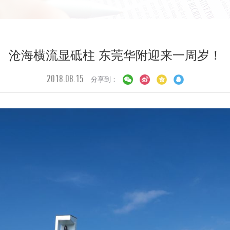
沧海横流显砥柱 东莞华附迎来一周岁！
2018.08.15
分享到：