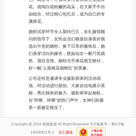
花。或纯白或粉嫩的花朵，在大家手中自
由组合，经过精心包扎后，成为自己的专
属捧花。
婚纱试穿环节令人期待已久，在礼服馆顾
问的指导下，女性会员们根据自身喜好挑
选出中意的婚纱。换下日常的服饰后，她
们身穿洁白的嫁衣，犹如仙女一般巧笑嫣
然、眉目含情。婚纱与手捧花相互映衬，
好一幅“人面桃花相映红”的景象。
公司还特意邀请专业摄影师来到活动现
场，对活动进行跟拍。大家自信地展示美
丽，秀出独有的魅力。摄影师举起相机，
在“咔嚓、咔嚓”的快门声中，女神们的最
美一面被定格住了。
Copyright @ 2018 海德集团 All Right Reserved. ICP备案号：
粤ICP备
14036921号-1
员工通道