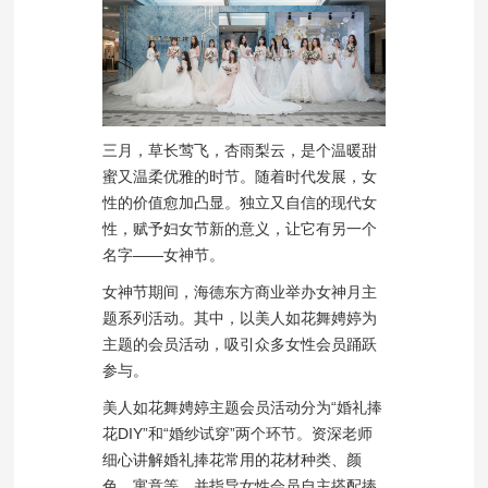
三月，草长莺飞，杏雨梨云，是个温暖甜
蜜又温柔优雅的时节。随着时代发展，女
性的价值愈加凸显。独立又自信的现代女
性，赋予妇女节新的意义，让它有另一个
名字——女神节。
女神节期间，海德东方商业举办女神月主
题系列活动。其中，以美人如花舞娉婷为
主题的会员活动，吸引众多女性会员踊跃
参与。
美人如花舞娉婷主题会员活动分为“婚礼捧
花DIY”和“婚纱试穿”两个环节。资深老师
细心讲解婚礼捧花常用的花材种类、颜
色、寓意等，并指导女性会员自主搭配捧