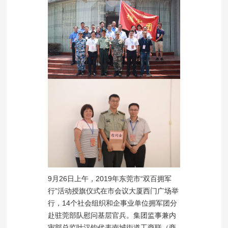
9月26日上午，2019年东莞市“双百拥军
行”活动授旗仪式在市会议大厦西门广场举
行，14个社会组织和企事业单位拥军团分
赴驻莞部队慰问基层官兵。集团监事兼内
审部总监叶汉钧代表南城街道工商联（商