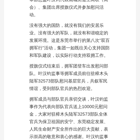
会）、集团出席授旗仪式并参加慰问活
动。
没有强大的国防，就没有我们的安居乐
业。没有强大的军队，就没有和谐稳定的
发展环境。这是东莞市举行的第八次“双百
拥军行”活动，集团一如既往关心支持国防
和军队建设，以实际行动支持双拥工作。
授旗仪式结束后，拥军团登车出发慰问部
队。叶汉钧监事等拥军成员前往驻樟木头
陆军32573部队慰问基层官兵，共叙军民
情谊，受到部队官兵的热烈欢迎。
拥军成员与部队官兵亲切交谈，叶汉钧监
事作为代表向部队官兵送上10000元慰问
金，大家对驻樟木头陆军32573部队全体
官兵为保卫祖国的安宁、东莞稳定发展、
人民生命财产安全所作出的巨大贡献，表
示崇高的敬意和衷心的感谢。叶汉钧监事