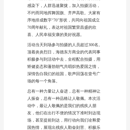
感染下，人群迅速聚拢，加入拍摄活动，
不约而同地挥舞国旗、齐声高歌。大家有
序地排成数字“70”形状，共同向祖国成立
70周年献礼，表达对祖国繁荣昌盛的欣
喜、人民幸福安康的美好祝愿。
活动当天到场参与拍摄的人员超过300名。
顶着炎炎烈日，海德东方商业的代表同事
积极参与到活动中去，全程配合拍摄，用
矫健姿态和蓬勃朝气共唱炽热爱国之情，
深情告白我们的祖国，歌声回荡在壹号广
场的每一个角落。
总有一种力量让人奋进，总有一种精神让
人振奋，总有一种品格让人敬佩。本次活
动中，最让人敬佩的是我们的残疾人朋
友，他们在出行不便的情况下准时到达现
场，甚至提前到达，用行动向我们诠释爱
国热情，展现出残疾人勤奋刻苦、积极乐