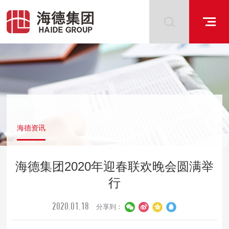
海德资讯
海德集团2020年迎春联欢晚会圆满举
行
2020.01.18
分享到：