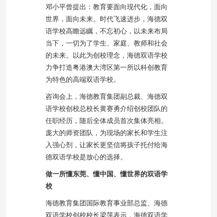
邓小平曾提出：教育要面向现代化，面向
世界，面向未来。时代飞速进步，海德双
语学校高瞻远瞩，不忘初心，以未来布局
当下，一切为了学生、家庭、教师和社会
的未来。以此为创校理念，海德双语学校
力争打造粤港澳大湾区第一所以科创教育
为特色的高端双语学校。
咨询会上，海德教育集团副总裁、海德双
语学校创校总校长黄赛勇介绍创校团队的
任职经历，随后全体成员首次集体亮相。
庞大的师资团队，为现场的家长和学生注
入强心剂，让家长更坚信将孩子托付给海
德双语学校是放心的选择。
做一所懂东莞、懂中国、懂世界的双语学
校
海德教育集团国际教育事业部总监、海德
双语学校创校校长梁萍表示，海德双语学