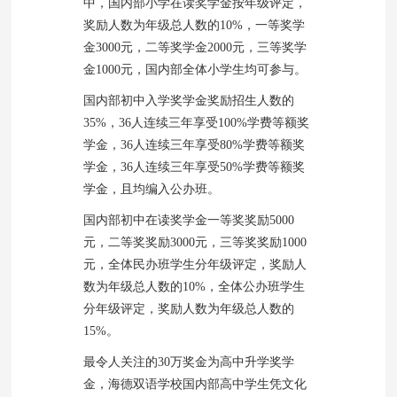
中，国内部小学在读奖学金按年级评定，
奖励人数为年级总人数的10%，一等奖学
金3000元，二等奖学金2000元，三等奖学
金1000元，国内部全体小学生均可参与。
国内部初中入学奖学金奖励招生人数的
35%，36人连续三年享受100%学费等额奖
学金，36人连续三年享受80%学费等额奖
学金，36人连续三年享受50%学费等额奖
学金，且均编入公办班。
国内部初中在读奖学金一等奖奖励5000
元，二等奖奖励3000元，三等奖奖励1000
元，全体民办班学生分年级评定，奖励人
数为年级总人数的10%，全体公办班学生
分年级评定，奖励人数为年级总人数的
15%。
最令人关注的30万奖金为高中升学奖学
金，海德双语学校国内部高中学生凭文化