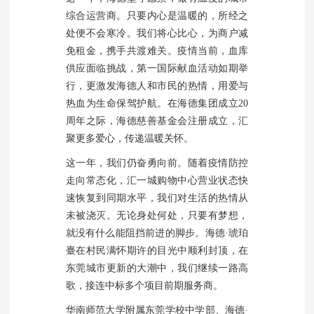
综合运营商。只要内心是温暖的，所经之
处便不会寒冷。我们将心比心，为商户减
免租金，携手共渡难关。疫情当前，血库
供应面临挑战，第一国际献血活动如期举
行，更激发海德人和市民的热情，用爱与
热血为生命保驾护航。在海德集团成立20
周年之际，海德慈善基金会注册成立，汇
聚更多爱心，传递温暖关怀。
这一年，我们仍奋勇向前。随着疫情防控
走向常态化，汇一城购物中心营业状态快
速恢复到同期水平，我们对生活的热情从
未被浇灭。无论身处何处，只要有梦想，
就没有什么能阻挡前进的脚步。海德·琥珀
臺在村民满怀期许的目光中顺利封顶，在
东莞城市更新的大潮中，我们继续一路高
歌，接连中标多个项目前期服务商。
华南师范大学附属东莞学校中学部、海德·