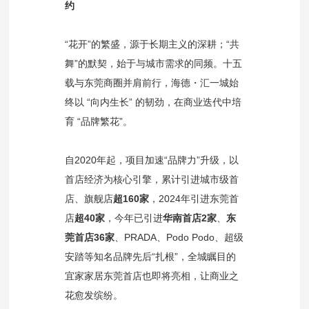
约
“花开”的繁盛，源于长期主义的深耕；“共
舞”的默契，始于与城市需求的同频。十五
载与东莞商圈并肩前行，海德・汇一城始
终以 “向内生长” 的韧劲，在商业迭代中培
育 “品牌繁花”。
自2020年起，项目加速“品牌力”升级，以
首店经济为核心引擎，累计引进城市级首
店、旗舰店
超160家
，2024年引进东莞首
店
超40家
，今年已引进
华南首店2家
、
东
莞首店36家
、PRADA、Podo Podo、超级
安踏等知名品牌先后“扎根”，全城瞩目的
宜家家居东莞首店也即将亮相，让商业之
花愈发缤纷。