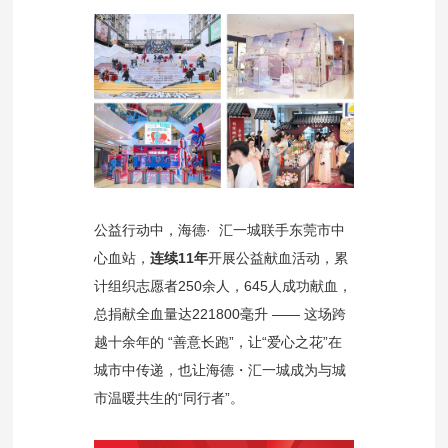
公益行动中，海德· 汇一城联手东莞市中
心血站，
连续11年
开展公益献血活动，累
计组织志愿者250余人，645人成功献血，
总捐献全血量达221800毫升 —— 这场跨
越十余年的 “善意长跑”，让“爱心之花”在
城市中传递，也让海德・汇一城成为与城
市温暖共生的“同行者”。