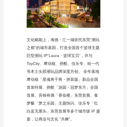
文化赋能上，海德・汇一城依托东莞“潮玩
之都”的城市基因，打造全国首个篮球主题
巨型潮玩 IP“Laura・篮球宝贝”，并与
ToyCity
、摩动核、拼酷、佳乐专、哈一代
等本土头部潮玩品牌深度共创。 全年落地
摩动核「星魂将干将・拼装版」新品全国
首发特展、拼酷「游园・冠梦东方」全国
首展、吾独有偶「香妆楼」东莞首展、食
梦貘「梦之乐园」主题快闪、佳乐专「红
白蓝无厘头」东莞首展等多个城市级 IP 盛
宴，让商业与文化 “共舞”。