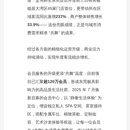
显：盒马鲜生东莞首店开业前三日销售额
稳居大湾区45家门店首位，更带动所在区
域客流同比激增
237%
，商户整体销售增长
33.9%
—— 这份亮眼成绩，正是与城市消
费需求精准 “共舞” 的成果。
经过各方面的精细化运营升级，商业活力
持续涌动，实现年度客流稳步增长。
会员服务的升级更添“共舞”温度：目前项
目已汇聚
超120万会员
，形成东莞极具影
响力的高品质生活社群。2025 年 7 月焕
新启幕的会员中心，以 “静奢生活体验” 为
定位，增设独立私人 SPA 空间、茶室接待
区，搭配专属车位、精致茶歇、定制妆
容、艺术沙龙体验等权益，让每一位会员