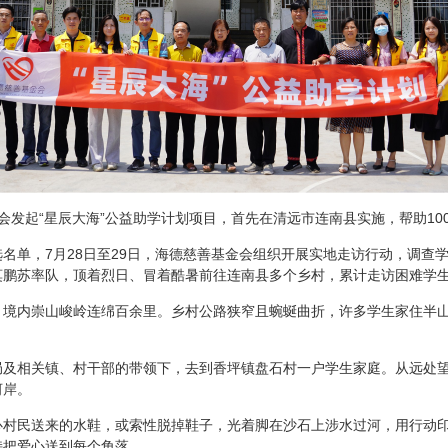
会发起“星辰大海”公益助学计划项目，首先在清远市连南县实施，帮助10
名单，7月28日至29日，海德慈善基金会组织开展实地走访行动，调查
莫鹏苏率队，顶着烈日、冒着酷暑前往连南县多个乡村，累计走访困难学生
，境内崇山峻岭连绵百余里。乡村公路狭窄且蜿蜒曲折，许多学生家住半
。
局及相关镇、村干部的带领下，去到香坪镇盘石村一户学生家庭。从远处望
河岸。
心村民送来的水鞋，或索性脱掉鞋子，光着脚在沙石上涉水过河，用行动
持把爱心送到每个角落。