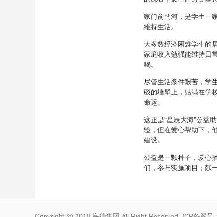
家门前的河，是学生一
维持生活。
大多数经济困难学生的
家庭收入勉强能维持日
喝。
尽管生活条件艰苦，学
驳的墙壁上，贴满在学
命运。
这正是“星辰大海”公益
验，但在爱心帮助下，
建设。
公益是一颗种子，爱心
们，参与实施项目；献
Copyright @ 2018 海德集团 All Right Reserved. ICP备案号