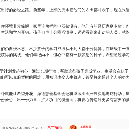
家出行的必经之路。前些年，上涨的洪水把他们的农田都冲毁了，现在只
居住环境非常简陋，家里连像样的电器都没有。他们有的经历家庭变故，
常生活和学习开销。孩子们也十分乖巧懂事，远远看到来走访的人员，就
生们仍自强不息。不少孩子的学习成绩从小到大都十分优异，在班级中一
校获得的奖状。他们年纪尚小，但心中都有一颗梦想的种子，希望通过学
助学计划发起初心，通过长期行动，帮助这些孩子完成学业。生活会在孩
他们可以克服暂时的困难，用知识改变人生轨迹，甚至将来通过个人的努
播种就能让希望开花。海德慈善基金会还将继续组织开展实地走访行动，
一份爱心，出一份力量，扩大项目的覆盖面，将爱心传递到更多有需要的
：
粤ICP备14036921号-1
员工通道