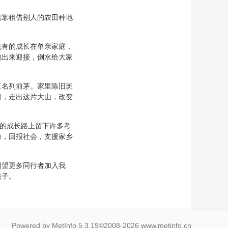
能靠租借别人的农田种地
也有的成长在单亲家庭，
跑出来迎接，倒水给大家
直名列前茅。家里陈旧斑
习，走出这片大山，改变
子的成长路上留下许多考
力，回报社会，支援家乡
期望更多同行者加入我
孩子。
Powered by
MetInfo 5.3.19
©2008-2026
www.metinfo.cn